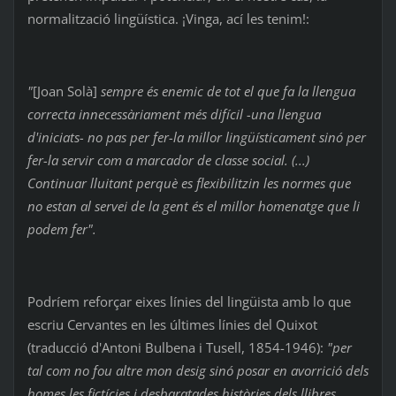
normalització lingüística. ¡Vinga, ací les tenim!:
"
[Joan Solà]
sempre és enemic de tot el que fa la llengua
correcta innecessàriament més difícil -una llengua
d'iniciats- no pas per fer-la millor lingüísticament sinó per
fer-la servir com a marcador de classe social. (...)
Continuar lluitant perquè es flexibilitzin les normes que
no estan al servei de la gent és el millor homenatge que li
podem fer".
Podríem reforçar eixes línies del lingüista amb lo que
escriu Cervantes en les últimes línies del Quixot
(traducció d'Antoni Bulbena i Tusell, 1854-1946):
"per
tal com no fou altre mon desig sinó posar en avorrició dels
homes les fictícies i desbaratades històries dels llibres