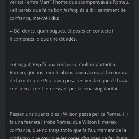
veritat i entre Martí, l'home que acompanyava a Romeu,
i ell pareix que hi ha bon
feeling
, és a dir, sentiment de
confiança, intervé i diu:
-- Bé, doncs, quan pugues, et poses en contacte i
li comentes lo que t'he dit adés.
Tot seguit, Pep fa una concessió molt important a
Romeu, qui uns minuts abans havia acceptat la compra
de la moto que Pep havia posat en venda i que ell havia
considerat molt interessant per la seua singularitat.
Passen uns quants dies i Wilson passa per ca Romeu i li
fa una faeneta i troba Romeu que Wilson li mereix
confiança, que no traga tot lo que fa l'ajuntament de la
població i que creu que les coses s'haurien de fer d'una