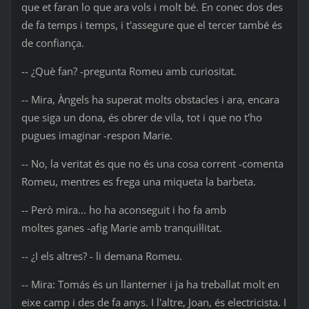
que et faran lo que ara vols i molt bé. En conec dos des
de fa temps i temps, i t'assegure que el tercer també és
de confiança.
-- ¿Què fan? -pregunta Romeu amb curiositat.
-- Mira, Àngels ha superat molts obstacles i ara, encara
que siga un dona, és obrer de vila, tot i que no t'ho
pugues imaginar -respon Marie.
-- No, la veritat és que no és una cosa corrent -comenta
Romeu, mentres es frega una miqueta la barbeta.
-- Però mira... ho ha aconseguit i ho fa amb
moltes ganes -afig Marie amb tranquil·litat.
-- ¿I els altres? - li demana Romeu.
-- Mira: Tomás és un llanterner i ja ha treballat molt en
eixe camp i des de fa anys. I l'altre, Joan, és electricista. I