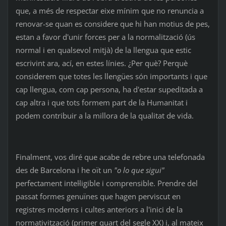
que, a més de respectar eixe mínim que no renuncia a
renovar-se quan es considere que hi han motius de pes,
estan a favor d'unir forces per a la normalització (ús
normal i en qualsevol mitjà) de la llengua que estic
escrivint ara, ací, en estes línies. ¿Per què? Perquè
considerem que totes les llengües són importants i que
cap llengua, com cap persona, ha d'estar supeditada a
cap altra i que tots formem part de la Humanitat i
podem contribuir a la millora de la qualitat de vida.
Finalment, vos diré que acabe de rebre una telefonada
des de Barcelona i he oït un
"o lo que sigui"
perfectament intel·ligible i comprensible. Prendre del
passat formes genuïnes que hagen perviscut en
registres moderns i cultes anteriors a l'inici de la
normativització (primer quart del segle XX) i, al mateix