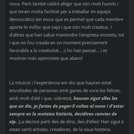
nova. Però també caldrà afegir que són molt humils i
que tenen molta facilitat per a treballar en equips
democràtics (en eixos que es permet que cada membre
aporte lo millor que sap) i que són molt creatius. I
d'altres que han sabut mantindre l'empresa xicoteta, tot
i que no fou creada en un moment precisament
favorable a la creativitat... ¡i ho han passat... i es
mostren més optimistes que abans!
La intuïció i l'experiència em diu que hauran estat
envoltades de persones amb ganes de vore-les felices,
amb molt d'alé i que, sobretot,
hauran sigut elles les
que un dia, ja fartes de pegar-li voltes al nano i d'estar
sempre en la mateixa història, decidiren canviar de
xip.
¡La decisió partí des de dins, des d'elles! Han sigut (i
estan sent) artistes, creadores, de la seua història.