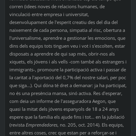
corren (idees noves de relacions humanes, de
vinculació entre empresa i universitat,
desenvolupament de l'esperit creatiu des del dia del
naixement de cada persona, simpatia al risc, obertura a
l'universalisme, aprendre a gestionar les emocions, que
dins dels equips tots tinguen veu i vot i s'escolten, estar
disposats a aprendre de qui sap més, obrir-nos als
xiquets, els jóvens i als vells -com també als estrangers i
immigrants-, promoure la participació activa i passar de
la caritat a l'aportació del 0,7% del nostre salari, per poc
que siga...). Qui dóna té dret a demanar: ja ha participat,
no és una presència mansa, sinó activa. Res d'esperar,
com deia un informe de l'asseguradora Aegon, que
quasi la mitat dels jóvens espanyols de 18 a 24 anys
espere que la família els ajude fins i tot... en la jubilació
(revista
Emprendedores
, no. 205, oct. 2014). Els equips,
entre altres coses, crec que estan per a reforçar-se i