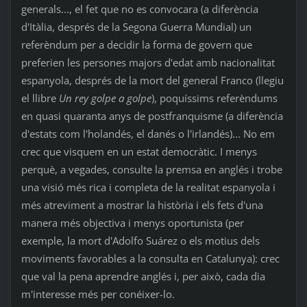
generals..., el fet que no es convocara (a diferència
d'Itàlia, després de la Segona Guerra Mundial) un
referèndum per a decidir la forma de govern que
preferien les persones majors d'edat amb nacionalitat
espanyola, després de la mort del general Franco (llegiu
el llibre
Un rey golpe a golpe
), poquíssims referèndums
en quasi quaranta anys de postfranquisme (a diferència
d'estats com l'holandés, el danés o l'irlandés)... No em
crec que visquem en un estat democràtic. I menys
perquè, a vegades, consulte la premsa en anglés i trobe
una visió més rica i completa de la realitat espanyola i
més atreviment a mostrar la història i els fets d'una
manera més objectiva i menys oportunista (per
exemple, la mort d'Adolfo Suárez o els motius dels
moviments favorables a la consulta en Catalunya): crec
que val la pena aprendre anglés i, per això, cada dia
m'interesse més per conéixer-lo.