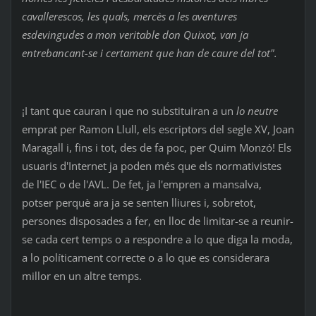
cavallerescos, les quals, mercès a les aventures
esdevingudes a mon veritable don Quixot, van ja
entrebancant-se i certament que han de caure del tot".
¡I tant que cauran i que no substituiran a un
lo neutre
emprat per Ramon Llull, els escriptors del segle XV, Joan
Maragall i, fins i tot, des de fa poc, per Quim Monzó! Els
usuaris d'Internet ja poden més que els normativistes
de l'IEC o de l'AVL. De fet, ja l'empren a mansalva,
potser perquè ara ja se senten lliures i, sobretot,
persones disposades a fer, en lloc de limitar-se a reunir-
se cada cert temps o a respondre a lo que diga la moda,
a lo políticament correcte o a lo que es considerara
millor en un altre temps.