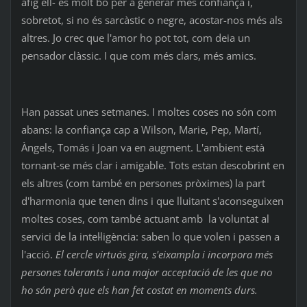
afig ell- és molt bo per a generar més confiança i,
sobretot, si no és sarcàstic o negre, acostar-nos més als
altres. Jo crec que l'amor ho pot tot, com deia un
pensador clàssic. I que com més clars, més amics.
Han passat unes setmanes. I moltes coses no són com
abans: la confiança cap a Wilson, Marie, Pep, Martí,
Àngels, Tomás i Joan va en augment. L'ambient està
tornant-se més clar i amigable. Tots estan descobrint en
els altres (com també en persones pròximes) la part
d'harmonia que tenen dins i que lluitant s'aconseguixen
moltes coses, com també actuant amb la voluntat al
servici de la intel·ligència: saben lo que volen i passen a
l'acció.
El cercle virtuós gira, s'eixampla i incorpora més
persones tolerants i una major acceptació de les que no
ho són però que els han fet costat en moments durs.