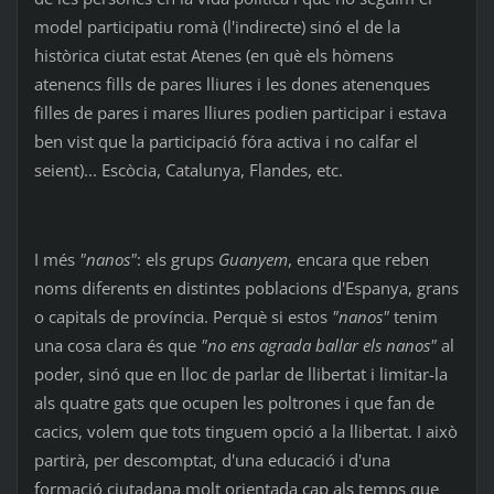
model participatiu romà (l'indirecte) sinó el de la
històrica ciutat estat Atenes (en què els hòmens
atenencs fills de pares lliures i les dones atenenques
filles de pares i mares lliures podien participar i estava
ben vist que la participació fóra activa i no calfar el
seient)... Escòcia, Catalunya, Flandes, etc.
I més
"nanos"
: els grups
Guanyem
, encara que reben
noms diferents en distintes poblacions d'Espanya, grans
o capitals de província. Perquè si estos
"nanos"
tenim
una cosa clara és que
"no ens agrada ballar els nanos"
al
poder, sinó que en lloc de parlar de llibertat i limitar-la
als quatre gats que ocupen les poltrones i que fan de
cacics, volem que tots tinguem opció a la llibertat. I això
partirà, per descomptat, d'una educació i d'una
formació ciutadana molt orientada cap als temps que