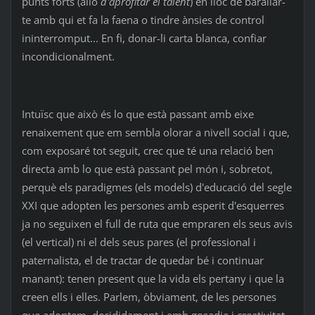
punts forts (allò
d'aprofitar el talent
) en lloc de barallar-
te amb qui et fa la faena o tindre ànsies de control
ininterromput... En fi, donar-li carta blanca, confiar
incondicionalment.
Intuïsc que això és lo que està passant amb eixe
renaixement que em sembla olorar a nivell social i que,
com exposaré tot seguit, crec que té una relació ben
directa amb lo que està passant pel món i, sobretot,
perquè els paradigmes (els models) d'educació del segle
XXI que adopten les persones amb esperit d'esquerres
ja no seguixen el full de ruta que empraren els seus avis
(el vertical) ni el dels seus pares (el professional i
paternalista, el de tractar de quedar bé i continuar
manant): tenen present que la vida els pertany i que la
creen ells i elles. Parlem, òbviament, de les persones
que adoptem, decididament i amb gosadia i creativitat,