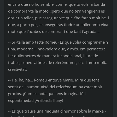
encara que no ho semble, com el que tu vols, a banda
de comprar-te la moto (¡però que no te'n venguen!) és
obrir un taller, puc assegurar-te que t'ho faran molt bé. I
que, a poc a poc, aconseguiràs tindre un taller amb eixa
moto que t'acabes de comprar i que tant t'agrada...
-- Sí -talla amb tacte Romeu- És que volia comprar-me'n
una, moderna i innovadora que, a més, em permetera
fer quilòmetres de manera incondicional, lliure de
trabes, convocatòries de referèndums, etc. i amb molta
creativitat.
-- Ha, ha, ha... Romeu -intervé Marie. Mira que tens
sentit de l'humor. Això del referèndum ha estat molt
graciós. ¡Com es nota que tens imaginació i
espontaneïtat! ¡Arribaràs lluny!
-- És que traure una miqueta d'humor sobre la marxa -