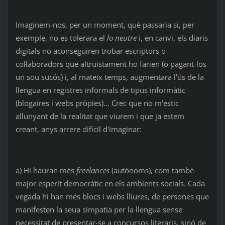
Imaginem-nos, per un moment, què passaria si, per
exemple, no es tolerara el
lo neutre
i, en canvi, els diaris
digitals no aconseguiren trobar escriptors o
col·laboradors que altruistament ho farien (o pagant-los
un sou sucós) i, al mateix temps, augmentara l'ús de la
llengua en registres informals de tipus informàtic
(blogaires i webs pròpies)... Crec que no m'estic
allunyant de la realitat que viurem i que ja estem
creant, anys arrere difícil d'imaginar:
a) Hi hauran més
freelances
(autònoms), com també
major esperit democràtic en els ambients socials. Cada
vegada hi han més blocs i webs lliures, de persones que
manifesten la seua simpatia per la llengua sense
necessitat de presentar-se a concursos literaris, sinó de