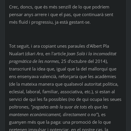
Crec, doncs, que és més senzill de lo que podríem
pensar anys arrere i que el pas, que continuarà sent
més fluïd i progressiu, ja està gestant-se.
Tot seguit, i ara copiant unes paraules d'Albert Pla
Nualart (diari
Ara
, en l'article
Joan Solà i la incomoditat
pragmàtica de les normes
, 25 d'octubre del 2014),
transcriuré la idea que, igual que la del mallorquí que
ens ensenyava valencià, reforçaria que les acadèmies
(de la mateixa manera que qualsevol autoritat política,
eclesial, laboral, familiar, associativa, etc.), si estan al
servici de qui les fa possibles (no de qui ocupa les seues
poltrones,
"pagades amb la suor de tots els que les
mantenen econòmicament, directament o no"
), es
guanyen més que la paga: una promoció de lo que
pretenen impulsar i potenciar, en el nostre cas, la