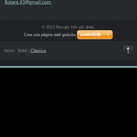
flotant.
43@gmail
.com
© 2013 Rervats tots els drets.
Crea una pàgina web gratuïta
Veure::
Mòbil
|
Clàssica