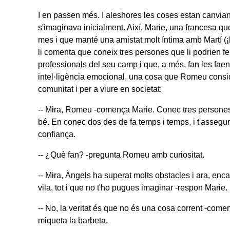
I en passen més. I aleshores les coses estan canvia
s'imaginava inicialment. Així, Marie, una francesa q
mes i que manté una amistat molt íntima amb Martí (¡
li comenta que coneix tres persones que li podrien f
professionals del seu camp i que, a més, fan les fae
intel·ligència emocional, una cosa que Romeu consid
comunitat i per a viure en societat:
-- Mira, Romeu -comença Marie. Conec tres persones q
bé. En conec dos des de fa temps i temps, i t'assegu
confiança.
-- ¿Què fan? -pregunta Romeu amb curiositat.
-- Mira, Àngels ha superat molts obstacles i ara, enc
vila, tot i que no t'ho pugues imaginar -respon Marie.
-- No, la veritat és que no és una cosa corrent -com
miqueta la barbeta.