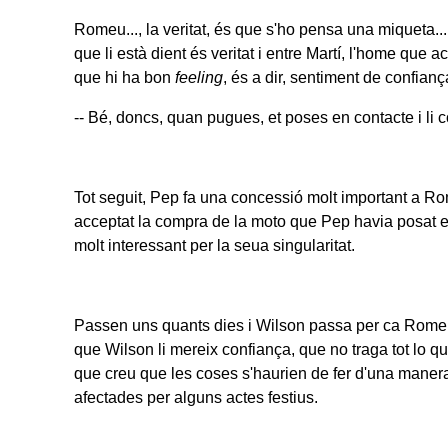
Romeu..., la veritat, és que s'ho pensa una miqueta..
que li està dient és veritat i entre Martí, l'home que
que hi ha bon
feeling
, és a dir, sentiment de confiança
-- Bé, doncs, quan pugues, et poses en contacte i li c
Tot seguit, Pep fa una concessió molt important a R
acceptat la compra de la moto que Pep havia posat e
molt interessant per la seua singularitat.
Passen uns quants dies i Wilson passa per ca Romeu 
que Wilson li mereix confiança, que no traga tot lo qu
que creu que les coses s'haurien de fer d'una maner
afectades per alguns actes festius.