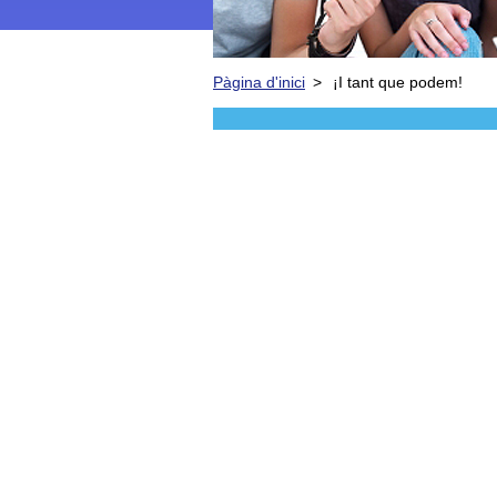
Pàgina d'inici
>
¡I tant que podem!