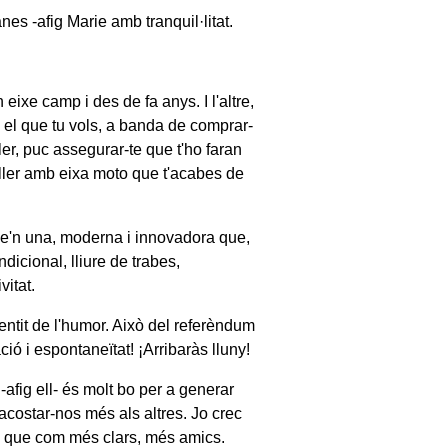
nes -afig Marie amb tranquil·litat.
 eixe camp i des de fa anys. I l'altre,
 el que tu vols, a banda de comprar-
ler, puc assegurar-te que t'ho faran
aller amb eixa moto que t'acabes de
me'n una, moderna i innovadora que,
icional, lliure de trabes,
vitat.
entit de l'humor. Això del referèndum
ió i espontaneïtat! ¡Arribaràs lluny!
afig ell- és molt bo per a generar
 acostar-nos més als altres. Jo crec
 I que com més clars, més amics.