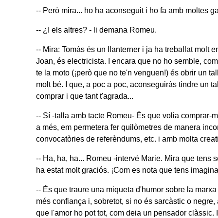
-- Però mira... ho ha aconseguit i ho fa amb moltes ga
-- ¿I els altres? - li demana Romeu.
-- Mira: Tomás és un llanterner i ja ha treballat molt en
Joan, és electricista. I encara que no ho semble, com
te la moto (¡però que no te'n venguen!) és obrir un tal
molt bé. I que, a poc a poc, aconseguiràs tindre un t
comprar i que tant t'agrada...
-- Sí -talla amb tacte Romeu- És que volia comprar-
a més, em permetera fer quilòmetres de manera incond
convocatòries de referèndums, etc. i amb molta creati
-- Ha, ha, ha... Romeu -intervé Marie. Mira que tens s
ha estat molt graciós. ¡Com es nota que tens imaginac
-- És que traure una miqueta d'humor sobre la marxa -
més confiança i, sobretot, si no és sarcàstic o negre,
que l'amor ho pot tot, com deia un pensador clàssic.