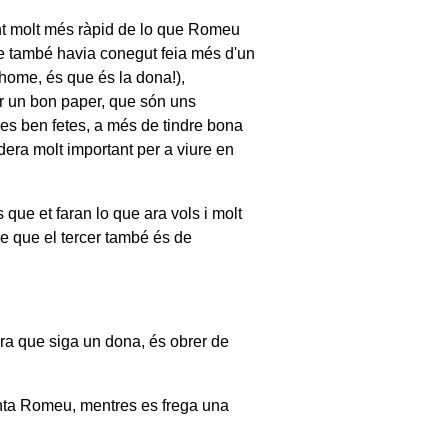
nt molt més ràpid de lo que Romeu
ue també havia conegut feia més d'un
home, és que és la dona!),
er un bon paper, que són uns
nes ben fetes, a més de tindre bona
era molt important per a viure en
ue et faran lo que ara vols i molt
re que el tercer també és de
ara que siga un dona, és obrer de
enta Romeu, mentres es frega una