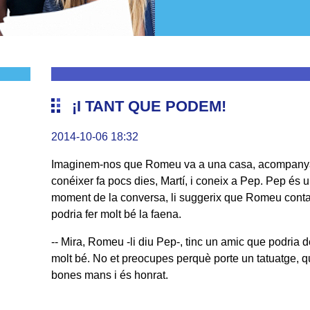
¡I TANT QUE PODEM!
2014-10-06 18:32
Imaginem-nos que Romeu va a una casa, acompanya
conéixer fa pocs dies, Martí, i coneix a Pep. Pep és 
moment de la conversa, li suggerix que Romeu contac
podria fer molt bé la faena.
-- Mira, Romeu -li diu Pep-, tinc un amic que podria d
molt bé. No et preocupes perquè porte un tatuatge, 
bones mans i és honrat.