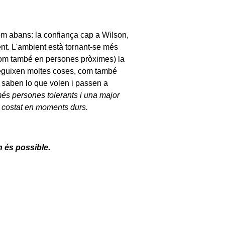
m abans: la confiança cap a Wilson,
nt. L'ambient està tornant-se més
 (com també en persones pròximes) la
nseguixen moltes coses, com també
a: saben lo que volen i passen a
 més persones tolerants i una major
t costat en moments durs.
n és possible.