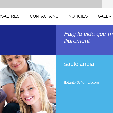
OSALTRES
CONTACTA'NS
NOTÍCIES
GALERI
Faig la vida que m
lliurement
saptelandia
flotant.
43@gmail
.com