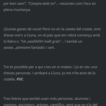
per bon camí", "Compta amb mi"...
ressonen com l'eco en
plena muntanya.
¡Quines ganes de viure! Però no en la caseta del costat, sinó
d'anar-me'n a Lluna, on el país que em rebrà comença amb
la lletra
o
.
"Un ¡ooohhhh! molt gran"
... I també un
ooooo...ptimisme
fantàstic i cert.
Tot és possible per a qui creu en si mateix. I jo en sóc una
d'eixes persones. I arribaré a Lluna. Ja me n'he eixit de la
cistella.
PUC
.
Tres lletres que també ouen més persones: alumnes i
mestres, escriptors, artistes, científics, gent que se n'ix del