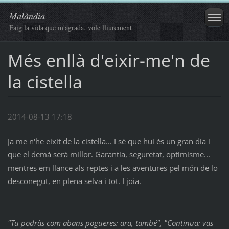
Malàndia
Faig la vida que m'agrada, vole lliurement
Més enllà d'eixir-me'n de
la cistella
2014-08-13 17:18
Ja me n'he eixit de la cistella... I sé que hui és un gran dia i
que el demà serà millor. Garantia, seguretat, optimisme...
mentres em llance als reptes i a les aventures pel món de lo
desconegut, en plena selva i tot. I joia.
"Tu podràs com abans pogueres: ara, també", "Continua: vas