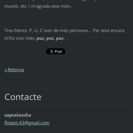
muntó, etc. I m'agrada eixe món.
Tres lletres: P, U, C ixen de més persones... Per això encara
m'ho crec més:
puc, puc, puc
.
« Retorna
Contacte
saptelandia
flotant.
43@gmail
.com